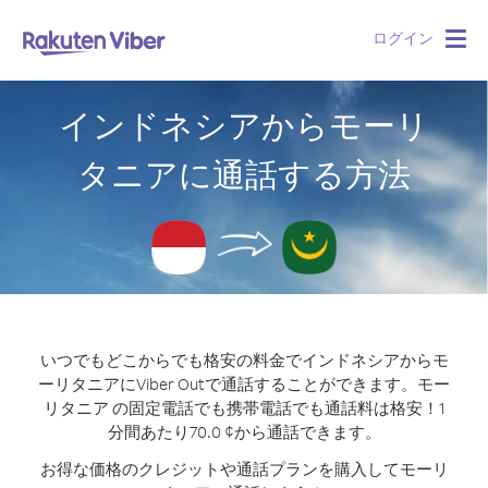
ログイン
Togg
navig
インドネシアからモーリ
タニアに通話する方法
いつでもどこからでも格安の料金でインドネシアからモ
ーリタニアにViber Outで通話することができます。
モー
リタニア の固定電話でも携帯電話でも通話料は格安！1
分間あたり70.0 ¢から通話できます。
お得な価格のクレジットや通話プランを購入してモーリ