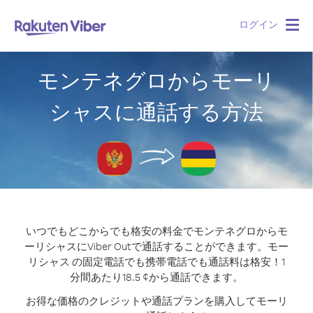
ログイン
Togg
navig
モンテネグロからモーリ
シャスに通話する方法
いつでもどこからでも格安の料金でモンテネグロからモ
ーリシャスにViber Outで通話することができます。
モー
リシャス の固定電話でも携帯電話でも通話料は格安！1
分間あたり18.5 ¢から通話できます。
お得な価格のクレジットや通話プランを購入してモーリ