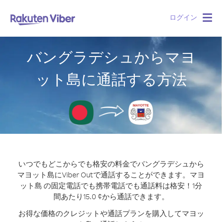
ログイン
Togg
navig
バングラデシュからマヨ
ット島に通話する方法
いつでもどこからでも格安の料金でバングラデシュから
マヨット島にViber Outで通話することができます。
マヨ
ット島 の固定電話でも携帯電話でも通話料は格安！1分
間あたり15.0 ¢から通話できます。
お得な価格のクレジットや通話プランを購入してマヨッ