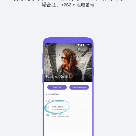
場合は、
+
+
262
地域番号