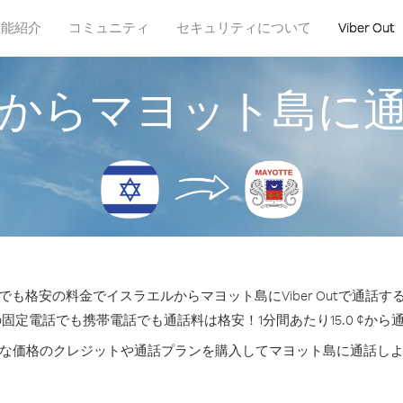
機能紹介
コミュニティ
セキュリティについて
Viber Out
からマヨット島に
も格安の料金でイスラエルからマヨット島にViber Outで通話
の固定電話でも携帯電話でも通話料は格安！1分間あたり15.0 ¢から
な価格のクレジットや通話プランを購入してマヨット島に通話し