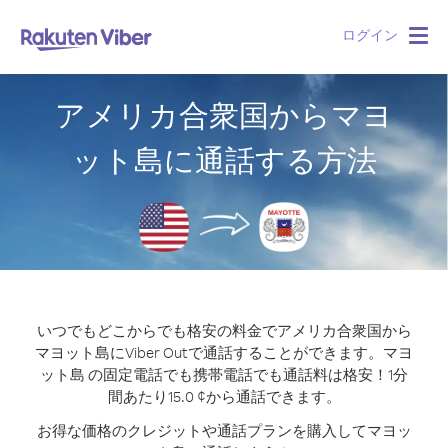
ログイン
Togg
navig
アメリカ合衆国からマヨ
ット島に通話する方法
いつでもどこからでも格安の料金でアメリカ合衆国から
マヨット島にViber Outで通話することができます。
マヨ
ット島 の固定電話でも携帯電話でも通話料は格安！1分
間あたり15.0 ¢から通話できます。
お得な価格のクレジットや通話プランを購入してマヨッ