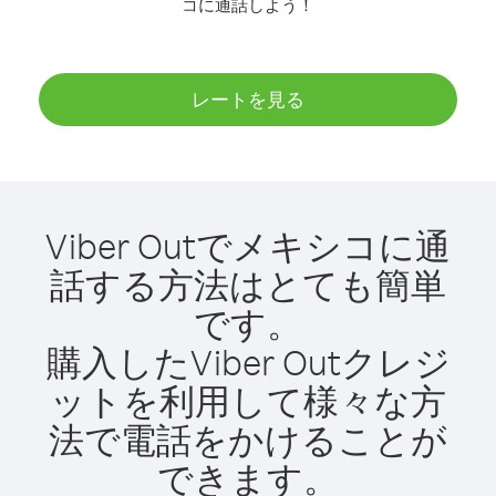
コに通話しよう！
レートを見る
Viber Outでメキシコに通
話する方法はとても簡単
です。
購入したViber Outクレジ
ットを利用して様々な方
法で電話をかけることが
できます。