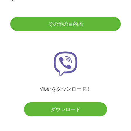
その他の目的地
Viberをダウンロード！
ダウンロード