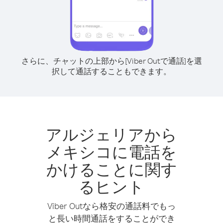
さらに、チャットの上部から[Viber Outで通話]を選
択して通話することもできます。
アルジェリアから
メキシコに電話を
かけることに関す
るヒント
Viber Outなら格安の通話料でもっ
と長い時間通話をすることができ