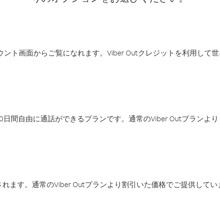
アカウント画面からご覧になれます。Viber Outクレジットを利用し
日間自由に通話ができるプランです。通常のViber Outプラン
ます。通常のViber Outプランより割引いた価格でご提供してい