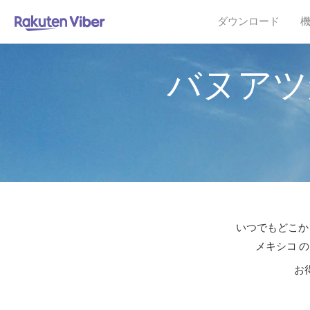
ダウンロード
バヌアツ
いつでもどこか
メキシコ 
お