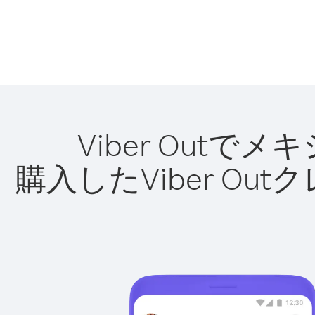
Viber Out
購入したViber O