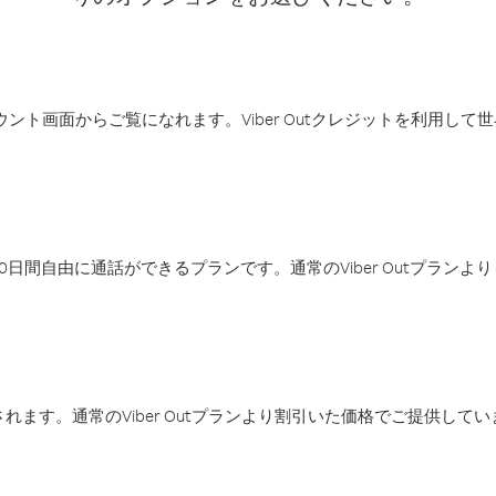
アカウント画面からご覧になれます。Viber Outクレジットを利用し
日間自由に通話ができるプランです。通常のViber Outプラン
ます。通常のViber Outプランより割引いた価格でご提供してい