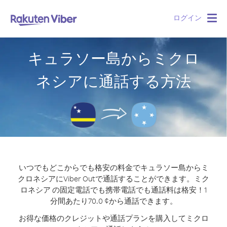
ログイン
Togg
navig
キュラソー島からミクロ
ネシアに通話する方法
いつでもどこからでも格安の料金でキュラソー島からミ
クロネシアにViber Outで通話することができます。
ミク
ロネシア の固定電話でも携帯電話でも通話料は格安！1
分間あたり70.0 ¢から通話できます。
お得な価格のクレジットや通話プランを購入してミクロ