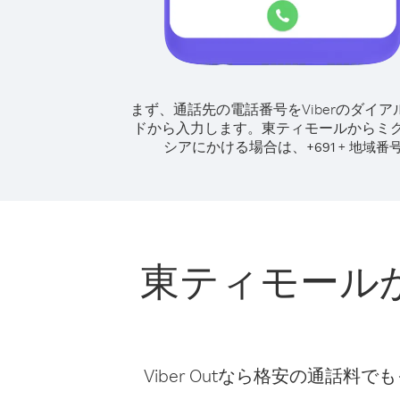
まず、通話先の電話番号をViberのダイア
ドから入力します。
東ティモールからミ
シアにかける場合は、
+
+
691
地域番
東ティモール
Viber Outなら格安の通