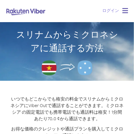
ログイン
Togg
navig
スリナムからミクロネシ
アに通話する方法
いつでもどこからでも格安の料金でスリナムからミクロ
ネシアにViber Outで通話することができます。
ミクロネ
シア の固定電話でも携帯電話でも通話料は格安！1分間
あたり70.0 ¢から通話できます。
お得な価格のクレジットや通話プランを購入してミクロ