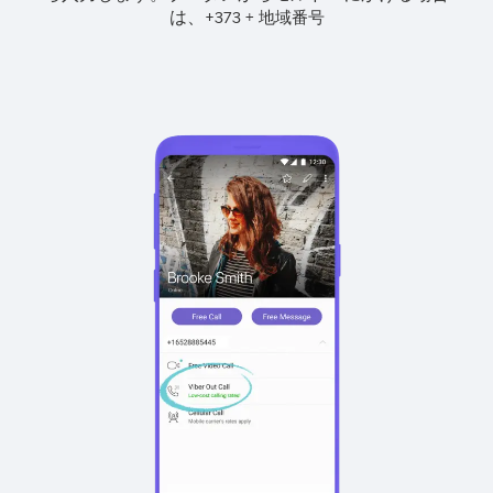
は、
+
+
373
地域番号