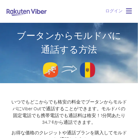
ログイン
Togg
navig
ブータンからモルドバに
通話する方法
いつでもどこからでも格安の料金でブータンからモルド
バにViber Outで通話することができます。
モルドバ の
固定電話でも携帯電話でも通話料は格安！1分間あたり
34.7 ¢から通話できます。
お得な価格のクレジットや通話プランを購入してモルド