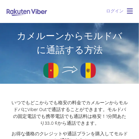
ログイン
Togg
navig
カメルーンからモルドバ
に通話する方法
いつでもどこからでも格安の料金でカメルーンからモル
ドバにViber Outで通話することができます。
モルドバ
の固定電話でも携帯電話でも通話料は格安！1分間あた
り33.0 ¢から通話できます。
お得な価格のクレジットや通話プランを購入してモルド