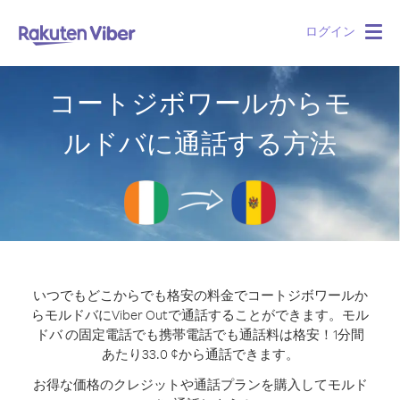
ログイン
Togg
navig
コートジボワールからモ
ルドバに通話する方法
いつでもどこからでも格安の料金でコートジボワールか
らモルドバにViber Outで通話することができます。
モル
ドバ の固定電話でも携帯電話でも通話料は格安！1分間
あたり33.0 ¢から通話できます。
お得な価格のクレジットや通話プランを購入してモルド