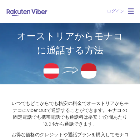
ログイン
Togg
navig
オーストリアからモナコ
に通話する方法
いつでもどこからでも格安の料金でオーストリアからモ
ナコにViber Outで通話することができます。
モナコ の
固定電話でも携帯電話でも通話料は格安！1分間あたり
18.0 ¢から通話できます。
お得な価格のクレジットや通話プランを購入してモナコ