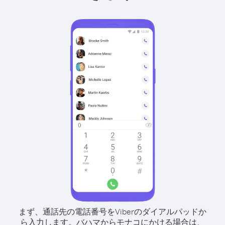
まず、通話先の電話番号をViberのダイアルパッドか
ら入力します。
バハマからモナコにかける場合は、