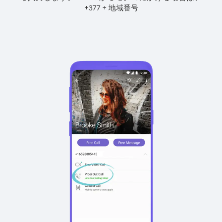
+
+
377
地域番号