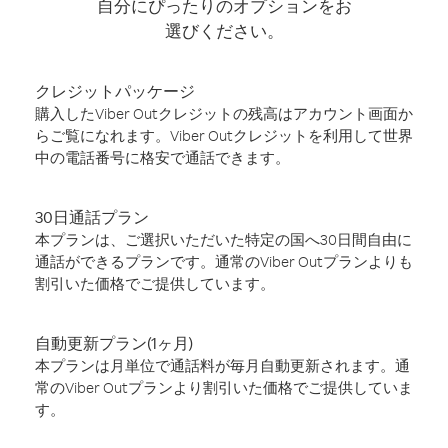
自分にぴったりのオプションをお
選びください。
クレジットパッケージ
購入したViber Outクレジットの残高はアカウント画面か
らご覧になれます。Viber Outクレジットを利用して世界
中の電話番号に格安で通話できます。
30日通話プラン
本プランは、ご選択いただいた特定の国へ30日間自由に
通話ができるプランです。通常のViber Outプランよりも
割引いた価格でご提供しています。
自動更新プラン(1ヶ月)
本プランは月単位で通話料が毎月自動更新されます。通
常のViber Outプランより割引いた価格でご提供していま
す。