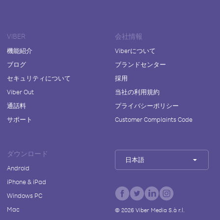
VIBER
会社情報
機能紹介
Viberについて
ブログ
ブランドセンター
セキュリティについて
採用
Viber Out
当社の利用規約
通話料
プライバシーポリシー
サポート
Customer Complaints Code
ダウンロード
日本語
Android
iPhone & iPad
Windows PC
Mac
©
2026
Viber Media S.à r.l.