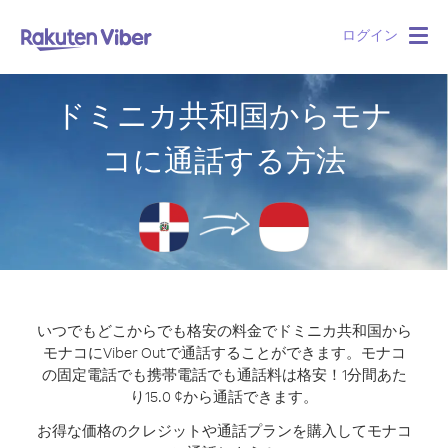
ログイン
Togg
navig
ドミニカ共和国からモナ
コに通話する方法
いつでもどこからでも格安の料金でドミニカ共和国から
モナコにViber Outで通話することができます。
モナコ
の固定電話でも携帯電話でも通話料は格安！1分間あた
り15.0 ¢から通話できます。
お得な価格のクレジットや通話プランを購入してモナコ