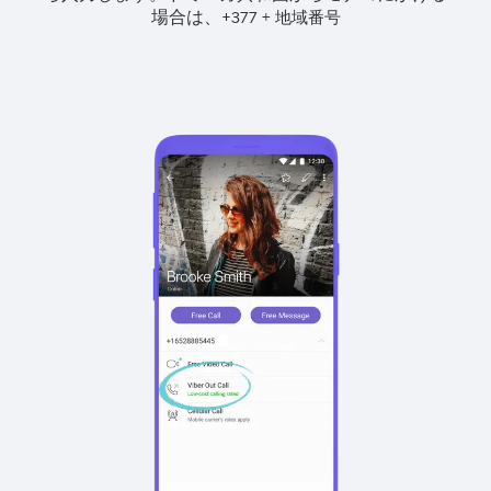
場合は、
+
+
377
地域番号