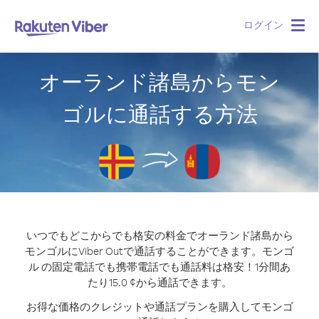
ログイン
Togg
navig
オーランド諸島からモン
ゴルに通話する方法
いつでもどこからでも格安の料金でオーランド諸島から
モンゴルにViber Outで通話することができます。
モンゴ
ル の固定電話でも携帯電話でも通話料は格安！1分間あ
たり15.0 ¢から通話できます。
お得な価格のクレジットや通話プランを購入してモンゴ