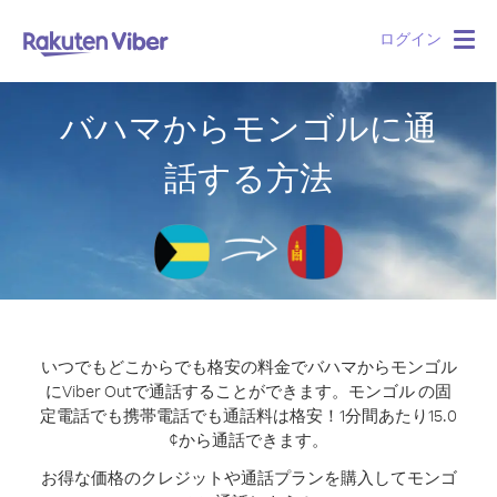
ログイン
Togg
navig
バハマからモンゴルに通
話する方法
いつでもどこからでも格安の料金でバハマからモンゴル
にViber Outで通話することができます。
モンゴル の固
定電話でも携帯電話でも通話料は格安！1分間あたり15.0
¢から通話できます。
お得な価格のクレジットや通話プランを購入してモンゴ