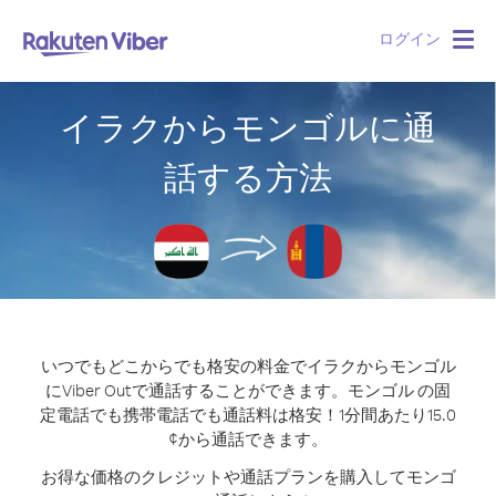
ログイン
Togg
navig
イラクからモンゴルに通
話する方法
いつでもどこからでも格安の料金でイラクからモンゴル
にViber Outで通話することができます。
モンゴル の固
定電話でも携帯電話でも通話料は格安！1分間あたり15.0
¢から通話できます。
お得な価格のクレジットや通話プランを購入してモンゴ