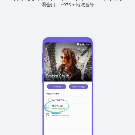
場合は、
+
+
976
地域番号