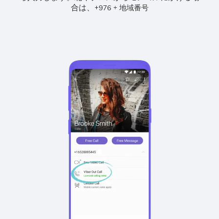
合は、
+
+
976
地域番号