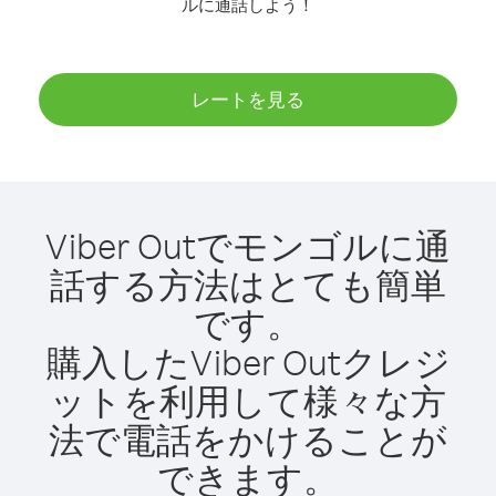
ルに通話しよう！
レートを見る
Viber Outでモンゴルに通
話する方法はとても簡単
です。
購入したViber Outクレジ
ットを利用して様々な方
法で電話をかけることが
できます。