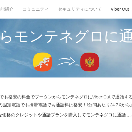
機能紹介
コミュニティ
セキュリティについて
Viber Out
らモンテネグロに
も格安の料金でブータンからモンテネグロにViber Outで通話
の固定電話でも携帯電話でも通話料は格安！1分間あたり24.7 ¢か
な価格のクレジットや通話プランを購入してモンテネグロに通話し