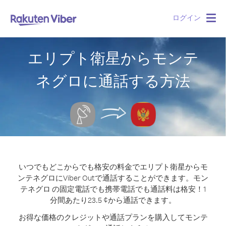
ログイン
Togg
navig
エリプト衛星からモンテ
ネグロに通話する方法
いつでもどこからでも格安の料金でエリプト衛星からモ
ンテネグロにViber Outで通話することができます。
モン
テネグロ の固定電話でも携帯電話でも通話料は格安！1
分間あたり23.5 ¢から通話できます。
お得な価格のクレジットや通話プランを購入してモンテ