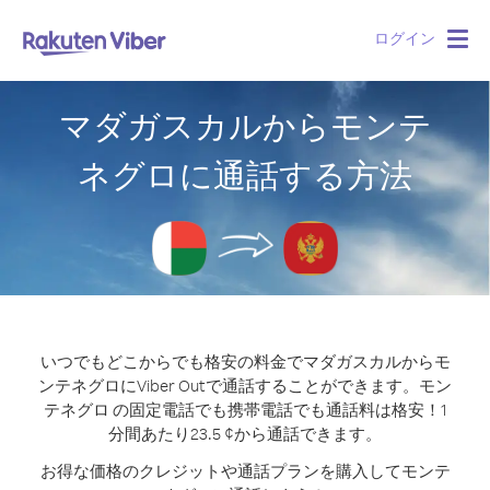
ログイン
Togg
navig
マダガスカルからモンテ
ネグロに通話する方法
いつでもどこからでも格安の料金でマダガスカルからモ
ンテネグロにViber Outで通話することができます。
モン
テネグロ の固定電話でも携帯電話でも通話料は格安！1
分間あたり23.5 ¢から通話できます。
お得な価格のクレジットや通話プランを購入してモンテ