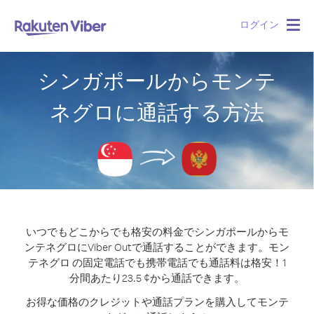
ログイン
Togg
navig
シンガポールからモンテ
ネグロに通話する方法
いつでもどこからでも格安の料金でシンガポールからモ
ンテネグロにViber Outで通話することができます。
モン
テネグロ の固定電話でも携帯電話でも通話料は格安！1
分間あたり23.5 ¢から通話できます。
お得な価格のクレジットや通話プランを購入してモンテ