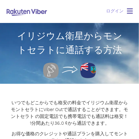
ログイン
Togg
navig
イリジウム衛星からモン
トセラトに通話する方法
いつでもどこからでも格安の料金でイリジウム衛星から
モントセラトにViber Outで通話することができます。
モ
ントセラト の固定電話でも携帯電話でも通話料は格安！
1分間あたり36.0 ¢から通話できます。
お得な価格のクレジットや通話プランを購入してモント