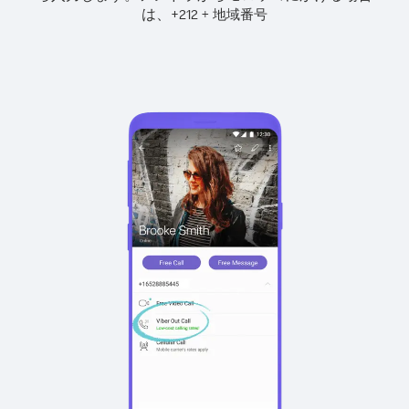
は、
+
+
212
地域番号