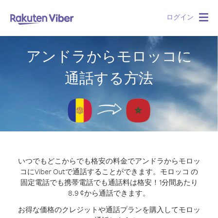
ログイン
Togg
navig
アンドラからモロッコに
通話する方法
いつでもどこからでも格安の料金でアンドラからモロッ
コにViber Outで通話することができます。
モロッコ の
固定電話でも携帯電話でも通話料は格安！1分間あたり
8.9 ¢から通話できます。
お得な価格のクレジットや通話プランを購入してモロッ