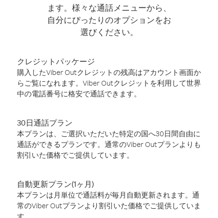
ます。様々な通話メニューから、
自分にぴったりのオプションをお
選びください。
クレジットパッケージ
購入したViber Outクレジットの残高はアカウント画面か
らご覧になれます。Viber Outクレジットを利用して世界
中の電話番号に格安で通話できます。
30日通話プラン
本プランは、ご選択いただいた特定の国へ30日間自由に
通話ができるプランです。通常のViber Outプランよりも
割引いた価格でご提供しています。
自動更新プラン(1ヶ月)
本プランは月単位で通話料が毎月自動更新されます。通
常のViber Outプランより割引いた価格でご提供していま
す。