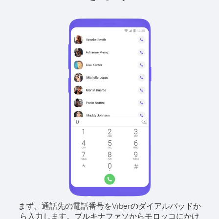
まず、通話先の電話番号をViberのダイアルパッドか
ら入力します。
ブルキナファソからモロッコにかけ