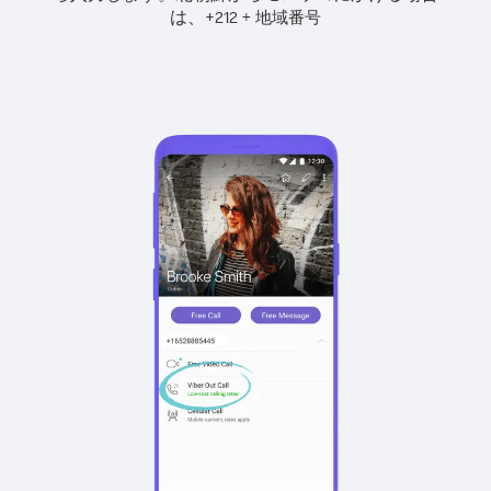
は、
+
+
212
地域番号