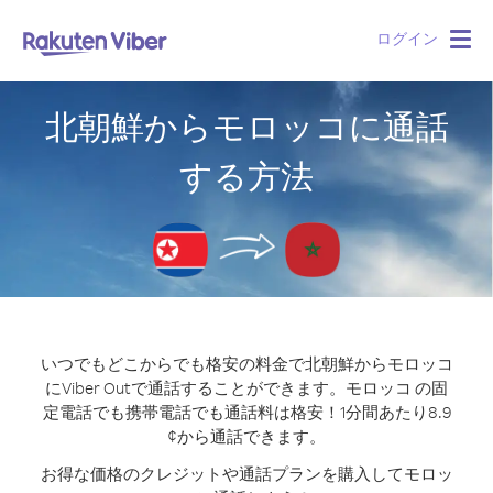
ログイン
Togg
navig
北朝鮮からモロッコに通話
する方法
いつでもどこからでも格安の料金で北朝鮮からモロッコ
にViber Outで通話することができます。
モロッコ の固
定電話でも携帯電話でも通話料は格安！1分間あたり8.9
¢から通話できます。
お得な価格のクレジットや通話プランを購入してモロッ