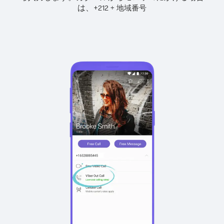
は、
+
+
212
地域番号