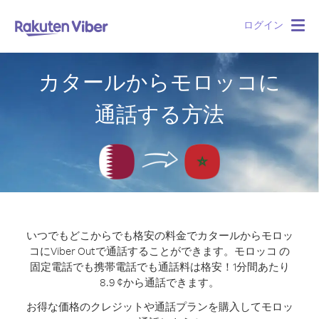
ログイン
Togg
navig
カタールからモロッコに
通話する方法
いつでもどこからでも格安の料金でカタールからモロッ
コにViber Outで通話することができます。
モロッコ の
固定電話でも携帯電話でも通話料は格安！1分間あたり
8.9 ¢から通話できます。
お得な価格のクレジットや通話プランを購入してモロッ