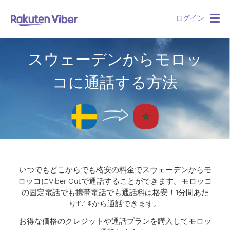
ログイン
Togg
navig
スウェーデンからモロッ
コに通話する方法
いつでもどこからでも格安の料金でスウェーデンからモ
ロッコにViber Outで通話することができます。
モロッコ
の固定電話でも携帯電話でも通話料は格安！1分間あた
り11.1 ¢から通話できます。
お得な価格のクレジットや通話プランを購入してモロッ