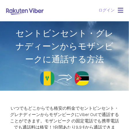
ログイン
Togg
navig
セントビンセント・グレ
ナディーンからモザンビ
ークに通話する方法
いつでもどこからでも格安の料金でセントビンセント・
グレナディーンからモザンビークにViber Outで通話する
ことができます。
モザンビーク の固定電話でも携帯電話
でも通話料は格安！1分間あたり9.9 ¢から通話できま