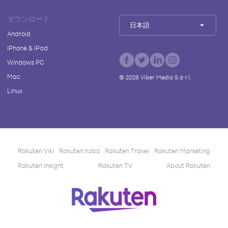
ダウンロード
日本語
Android
iPhone & iPad
Windows PC
Mac
©
2026
Viber Media S.à r.l.
Linux
Rakuten Viki
Rakuten Kobo
Rakuten Travel
Rakuten Marketing
Rakuten Insight
Rakuten TV
About Rakuten