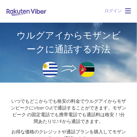
ログイン
Togg
navig
ウルグアイからモザンビ
ークに通話する方法
いつでもどこからでも格安の料金でウルグアイからモザ
ンビークにViber Outで通話することができます。
モザン
ビーク の固定電話でも携帯電話でも通話料は格安！1分
間あたり12.1 ¢から通話できます。
お得な価格のクレジットや通話プランを購入してモザン