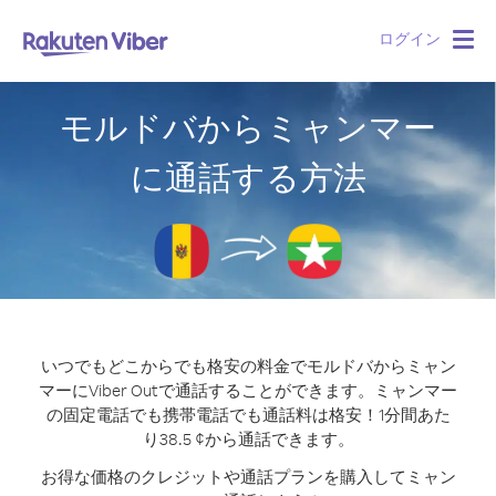
ログイン
Togg
navig
モルドバからミャンマー
に通話する方法
いつでもどこからでも格安の料金でモルドバからミャン
マーにViber Outで通話することができます。
ミャンマー
の固定電話でも携帯電話でも通話料は格安！1分間あた
り38.5 ¢から通話できます。
お得な価格のクレジットや通話プランを購入してミャン