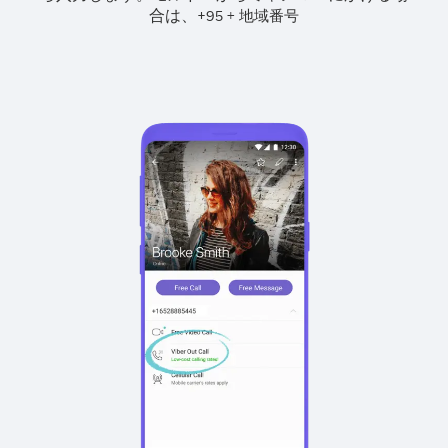
合は、
+
+
95
地域番号