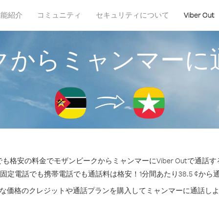
機能紹介
コミュニティ
セキュリティについて
Viber Out
クからミャンマーに
も格安の料金でモザンビークからミャンマーにViber Outで通話
の固定電話でも携帯電話でも通話料は格安！1分間あたり38.5 ¢から
な価格のクレジットや通話プランを購入してミャンマーに通話し