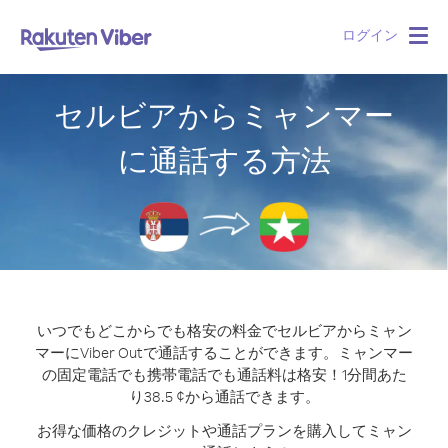
ログイン
Togg
navig
セルビアからミャンマー
に通話する方法
いつでもどこからでも格安の料金でセルビアからミャン
マーにViber Outで通話することができます。
ミャンマー
の固定電話でも携帯電話でも通話料は格安！1分間あた
り38.5 ¢から通話できます。
お得な価格のクレジットや通話プランを購入してミャン