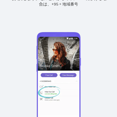
合は、
+
+
95
地域番号