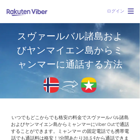
ログイン
Togg
navig
スヴァールバル諸島およ
びヤンマイエン島からミ
ャンマーに通話する方法
いつでもどこからでも格安の料金でスヴァールバル諸島
およびヤンマイエン島からミャンマーにViber Outで通話
することができます。
ミャンマー の固定電話でも携帯電
話でも通話料は格安！1分間あたり38.5 ¢から通話できま