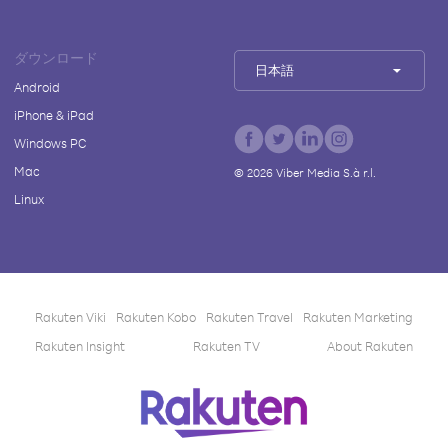
ダウンロード
日本語
Android
iPhone & iPad
Windows PC
Mac
©
2026
Viber Media S.à r.l.
Linux
Rakuten Viki
Rakuten Kobo
Rakuten Travel
Rakuten Marketing
Rakuten Insight
Rakuten TV
About Rakuten