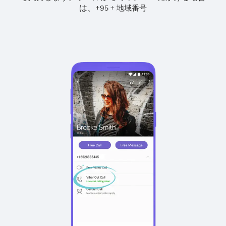
は、
+
+
95
地域番号