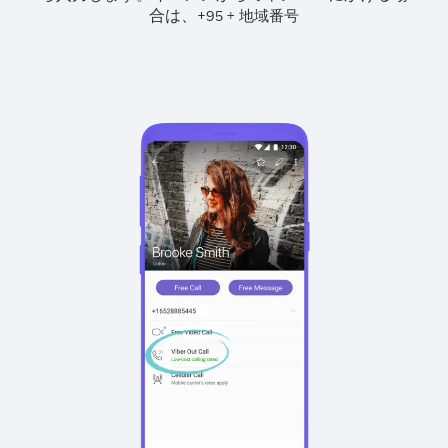
合は、
+
+
95
地域番号