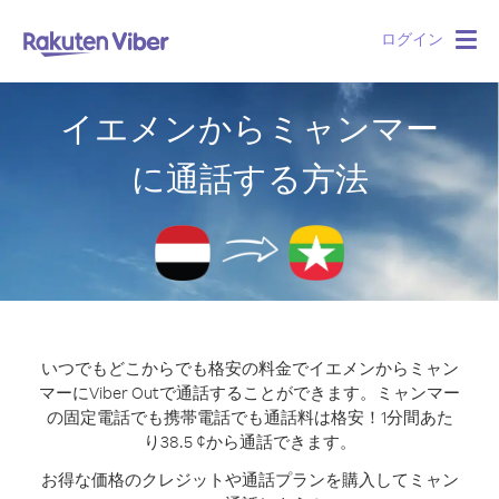
ログイン
Togg
navig
イエメンからミャンマー
に通話する方法
いつでもどこからでも格安の料金でイエメンからミャン
マーにViber Outで通話することができます。
ミャンマー
の固定電話でも携帯電話でも通話料は格安！1分間あた
り38.5 ¢から通話できます。
お得な価格のクレジットや通話プランを購入してミャン