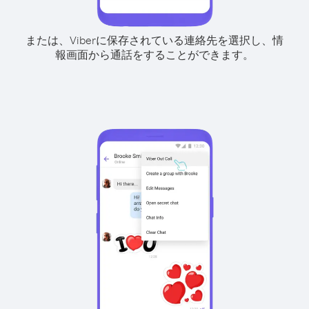
または、Viberに保存されている連絡先を選択し、情
報画面から通話をすることができます。