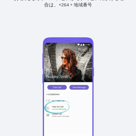
合は、
+
+
264
地域番号