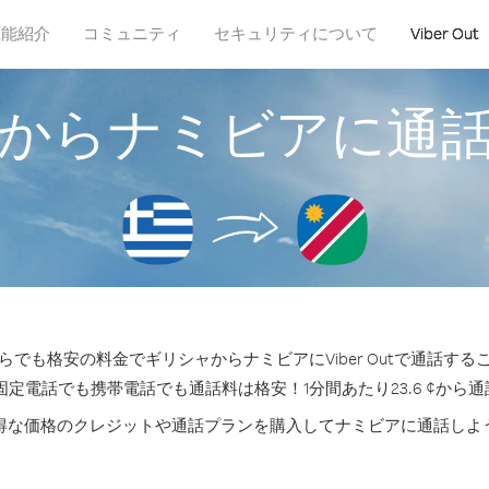
機能紹介
コミュニティ
セキュリティについて
Viber Out
からナミビアに通
らでも格安の料金でギリシャからナミビアにViber Outで通話する
固定電話でも携帯電話でも通話料は格安！1分間あたり23.6 ¢から
得な価格のクレジットや通話プランを購入してナミビアに通話しよ