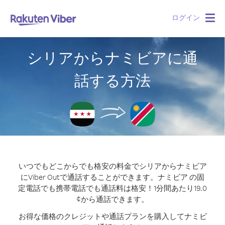
ログイン
Togg
navig
シリアからナミビアに通
話する方法
いつでもどこからでも格安の料金でシリアからナミビア
にViber Outで通話することができます。
ナミビア の固
定電話でも携帯電話でも通話料は格安！1分間あたり19.0
¢から通話できます。
お得な価格のクレジットや通話プランを購入してナミビ