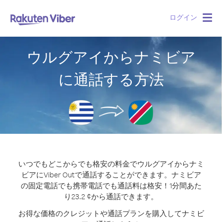
ログイン
Togg
navig
ウルグアイからナミビア
に通話する方法
いつでもどこからでも格安の料金でウルグアイからナミ
ビアにViber Outで通話することができます。
ナミビア
の固定電話でも携帯電話でも通話料は格安！1分間あた
り23.2 ¢から通話できます。
お得な価格のクレジットや通話プランを購入してナミビ