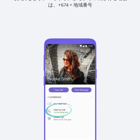
は、
+
+
674
地域番号