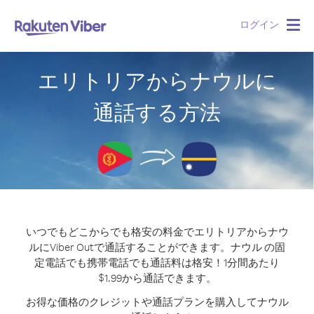
ログイン
Togg
navig
エリトリアからナウルに
通話する方法
いつでもどこからでも格安の料金でエリトリアからナウ
ルにViber Outで通話することができます。
ナウル の固
定電話でも携帯電話でも通話料は格安！1分間あたり
$1.99から通話できます。
お得な価格のクレジットや通話プランを購入してナウル