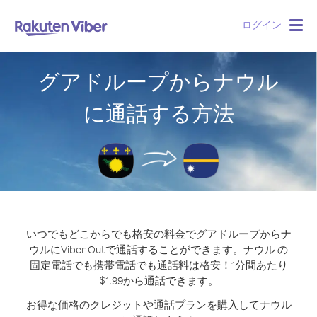
ログイン
Togg
navig
グアドループからナウル
に通話する方法
いつでもどこからでも格安の料金でグアドループからナ
ウルにViber Outで通話することができます。
ナウル の
固定電話でも携帯電話でも通話料は格安！1分間あたり
$1.99から通話できます。
お得な価格のクレジットや通話プランを購入してナウル