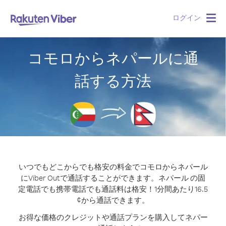
ログイン
Togg
navig
コモロからネパールに通
話する方法
いつでもどこからでも格安の料金でコモロからネパール
にViber Outで通話することができます。
ネパール の固
定電話でも携帯電話でも通話料は格安！1分間あたり16.5
¢から通話できます。
お得な価格のクレジットや通話プランを購入してネパー