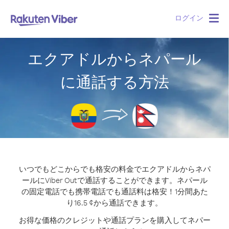
ログイン
Togg
navig
エクアドルからネパール
に通話する方法
いつでもどこからでも格安の料金でエクアドルからネパ
ールにViber Outで通話することができます。
ネパール
の固定電話でも携帯電話でも通話料は格安！1分間あた
り16.5 ¢から通話できます。
お得な価格のクレジットや通話プランを購入してネパー