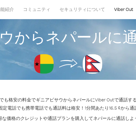
機能紹介
コミュニティ
セキュリティについて
Viber Out
ウからネパールに
も格安の料金でギニアビサウからネパールにViber Outで通話
固定電話でも携帯電話でも通話料は格安！1分間あたり16.5 ¢から
得な価格のクレジットや通話プランを購入してネパールに通話しよ